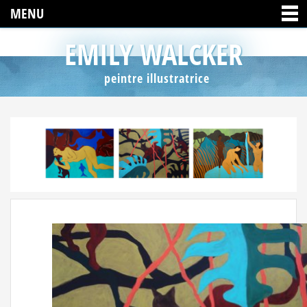
MENU
EMILY WALCKER
peintre illustratrice