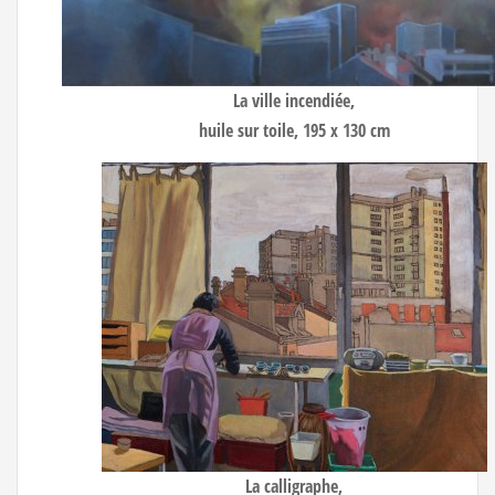
La ville incendiée
,
huile sur toile, 195 x 130 cm
La calligraphe
,